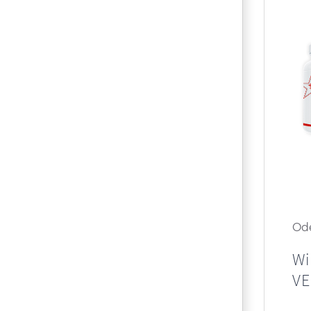
Ode
Wi
V
Bit