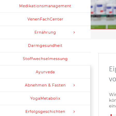
Medikationsmanagement
VenenFachCenter
Ernährung
Darmgesundheit
Stoffwechselmessung
E
Ayurveda
vo
Abnehmen & Fasten
Wir
YogaMetabolix
kön
ein
Erfolgsgeschichten