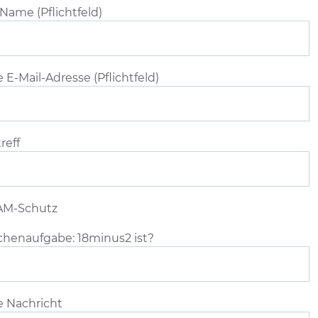
se
 Name (Pflichtfeld)
ses
ld
r.
e E-Mail-Adresse (Pflichtfeld)
reff
AM-Schutz
henaufgabe: 18minus2 ist?
e Nachricht