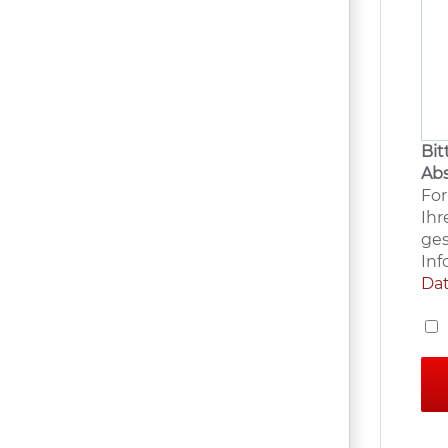
Bit
Abs
For
Ihr
ges
Inf
Da