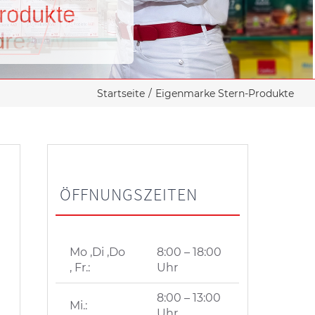
r
o
d
u
k
t
e
d
r
e
a
W
i
e
l
a
n
d
Startseite
Eigenmarke Stern-Produkte
ÖFFNUNGSZEITEN
Mo ,Di ,Do
8:00 – 18:00
, Fr.:
Uhr
8:00 – 13:00
Mi.:
Uhr