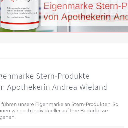
E
i
g
e
n
m
a
r
k
e
S
t
e
r
n
-
P
v
o
n
A
p
o
t
h
e
k
e
r
i
n
A
n
igenmarke Stern-Produkte
n Apothekerin Andrea Wieland
 führen unsere Eigenmarke an Stern-Produkten. So
nen wir noch individueller auf Ihre Bedürfnisse
gehen.