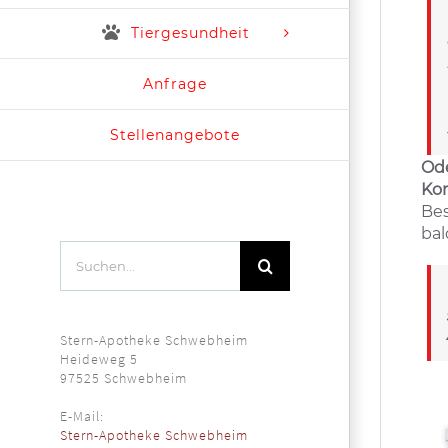
Tiergesundheit
Anfrage
Stellenangebote
Od
Kon
Bes
bal
Suche
nach:
Stern-Apotheke Schwebheim
Heideweg 5
97525 Schwebheim
E-Mail:
Stern-Apotheke Schwebheim