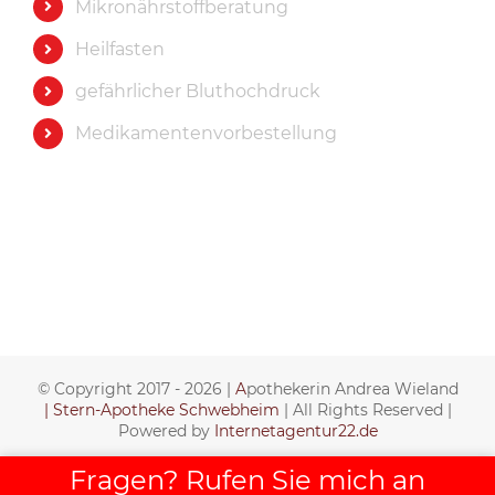
Mikronährstoffberatung
Heilfasten
gefährlicher Bluthochdruck
Medikamentenvorbestellung
© Copyright 2017 -
2026 |
A
pothekerin Andrea Wieland
| Stern-Apotheke Schwebheim
| All Rights Reserved |
Powered by
Internetagentur22.de
Benutzerdefiniert
Benutzerdefiniert
Benutzerdefiniert
Fragen? Rufen Sie mich an