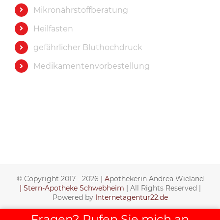
Mikronährstoffberatung
Heilfasten
gefährlicher Bluthochdruck
Medikamentenvorbestellung
© Copyright 2017 -
2026 |
A
pothekerin Andrea Wieland
| Stern-Apotheke Schwebheim
| All Rights Reserved |
Powered by
Internetagentur22.de
Benutzerdefiniert
Benutzerdefiniert
Benutzerdefiniert
Fragen? Rufen Sie mich an