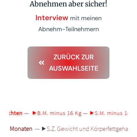
Abnehmen aber sicher!
Interview
mit meinen
Abnehm-Teilnehmern
ZURÜCK ZUR
AUSWAHLSEITE
ichten
— ⯈
B.M. minus 16 Kg
— ⯈
S.M. minus 18 Kg
—
onaten
— ⯈
S.Z. Gewicht und Körperfettgehalt seit 