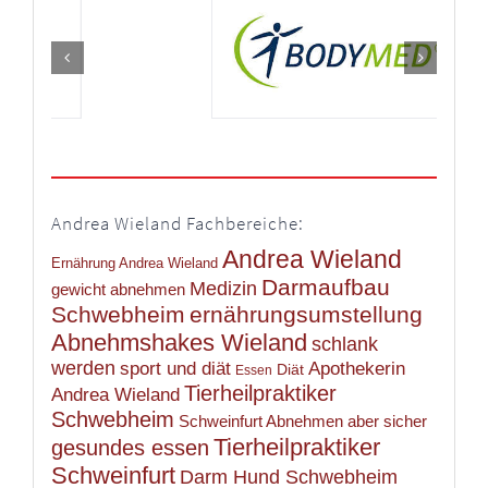
Andrea Wieland Fachbereiche:
Andrea Wieland
Ernährung Andrea Wieland
Darmaufbau
Medizin
gewicht abnehmen
Schwebheim
ernährungsumstellung
Abnehmshakes Wieland
schlank
werden
sport und diät
Apothekerin
Diät
Essen
Tierheilpraktiker
Andrea Wieland
Schwebheim
Schweinfurt Abnehmen aber sicher
Tierheilpraktiker
gesundes essen
Schweinfurt
Darm Hund Schwebheim